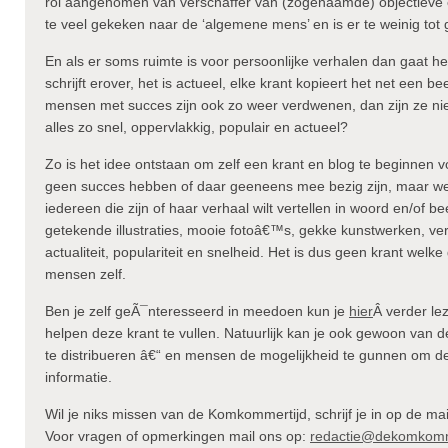
rol aangenomen van verschaffer van (zogenaamde) objectieve en 
te veel gekeken naar de ‘algemene mens’ en is er te weinig tot 
En als er soms ruimte is voor persoonlijke verhalen dan gaat
schrijft erover, het is actueel, elke krant kopieert het net een 
mensen met succes zijn ook zo weer verdwenen, dan zijn ze niet
alles zo snel, oppervlakkig, populair en actueel?
Zo is het idee ontstaan om zelf een krant en blog te beginnen 
geen succes hebben of daar geeneens mee bezig zijn, maar we
iedereen die zijn of haar verhaal wilt vertellen in woord en/of b
getekende illustraties, mooie fotoâ€™s, gekke kunstwerken, verz
actualiteit, populariteit en snelheid. Het is dus geen krant we
mensen zelf.
Ben je zelf geÃ¯nteresseerd in meedoen kun je
hier
Â verder le
helpen deze krant te vullen. Natuurlijk kan je ook gewoon van
te distribueren â€“ en mensen de mogelijkheid te gunnen om d
informatie.
Wil je niks missen van de Komkommertijd, schrijf je in op de mail
Voor vragen of opmerkingen mail ons op:
redactie@dekomkomme